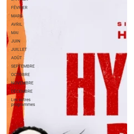
FÉVRIER
MARS
AVRIL
MAI
JUIN
JUILLET
AOÛT
SEPTEMBRE
OCTOBRE
NOVEMBRE
DÉCEMBRE
Les autres
programmes